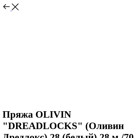
Пряжа OLIVIN
"DREADLOCKS" (Оливин
Дредлокс) 28 (белый) 28 м /70