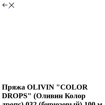
Пряжа OLIVIN "COLOR
DROPS" (Оливин Колор
дропс) 032 (бирюзовый) 100 м