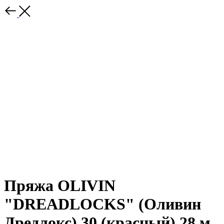
Пряжа OLIVIN
"DREADLOCKS" (Оливин
Дредлокс) 30 (красный) 28 м